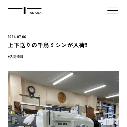
ミシン販売（新品）
ミシン販売（中古）
アタッチメント販
Index
Product
Contact
2024.07.06
上下送りの千鳥ミシンが入荷❗️
入荷情報