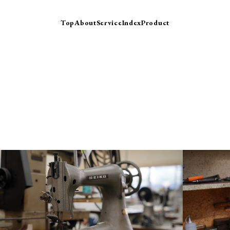
Top
About
Service
Index
Product