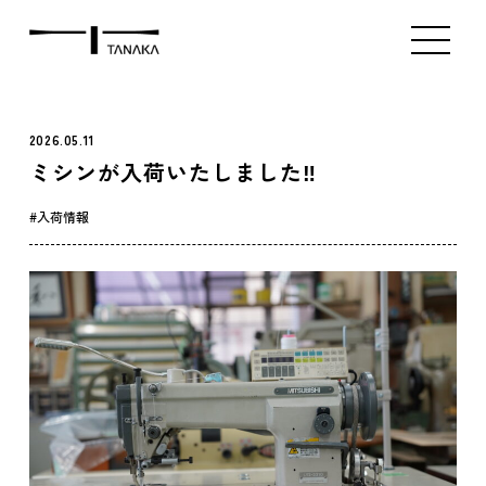
ミシン販売（新品）
ミシン販売（中古）
アタッチメント販
Index
Product
Contact
2026.05.11
ミシンが入荷いたしました‼️
入荷情報