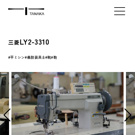
ミシン販売（新品）
ミシン販売（中古）
アタッチメント販
Index
Product
Contact
LY2-3310
三菱
平ミシン
義肢装具士
靴
鞄