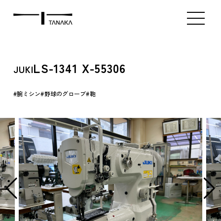
ミシン販売（新品）
ミシン販売（中古）
アタッチメント販
Index
Product
Contact
LS-1341 X-55306
JUKI
腕ミシン
野球のグローブ
鞄