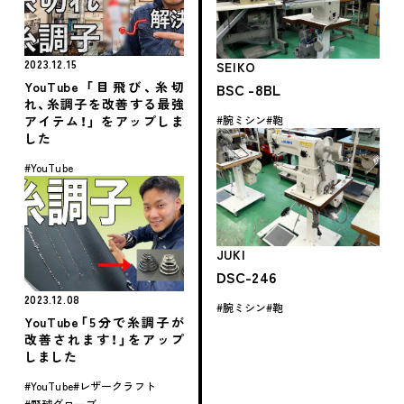
2023.12.15
SEIKO
YouTube 「目飛び、糸切
BSC -8BL
れ、糸調子を改善する最強
腕ミシン
鞄
アイテム！」 をアップしま
した
YouTube
JUKI
DSC-246
2023.12.08
腕ミシン
鞄
YouTube「5分で糸調子が
改善されます！」をアップ
しました
YouTube
レザークラフト
野球グローブ