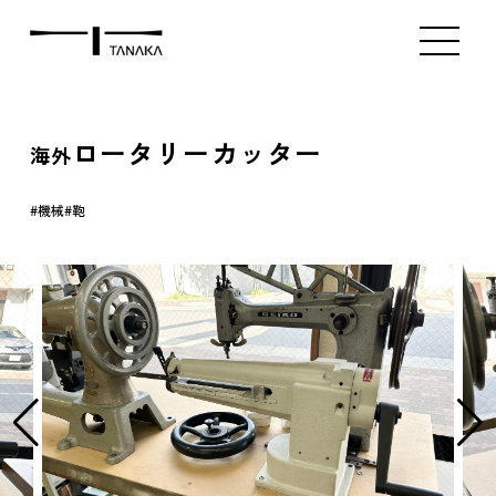
ミシン販売（新品）
ミシン販売（中古）
アタッチメント販
Index
Product
Contact
ロータリーカッター
海外
機械
鞄