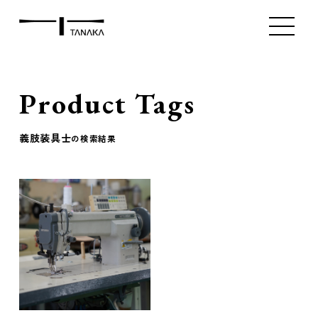
ミシン販売（新品）
ミシン販売（中古）
アタッチメント販
Index
Product
Contact
Product Tags
義肢装具士
の検索結果