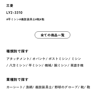
三菱
LY2-3310
平ミシン
義肢装具士
靴
鞄
全ての商品一覧
種類別で探す
アタッチメント
オパンケ
ポストミシン
ミシン
八方ミシン
平ミシン
機械
腕ミシン
革漉き機
業種別で探す
カーシート
漁網
義肢装具士
野球のグローブ
靴
鞄