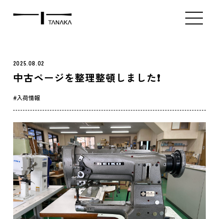
ミシン販売（新品）
ミシン販売（中古）
アタッチメント販
Index
Product
Contact
2025.08.02
中古ページを整理整頓しました❗️
入荷情報