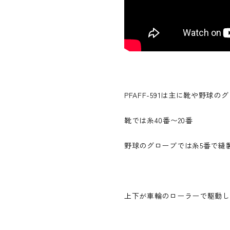
PFAFF-591は主に靴や野球
靴では糸40番〜20番
野球のグローブでは糸5番で縫
上下が車輪のローラーで駆動し