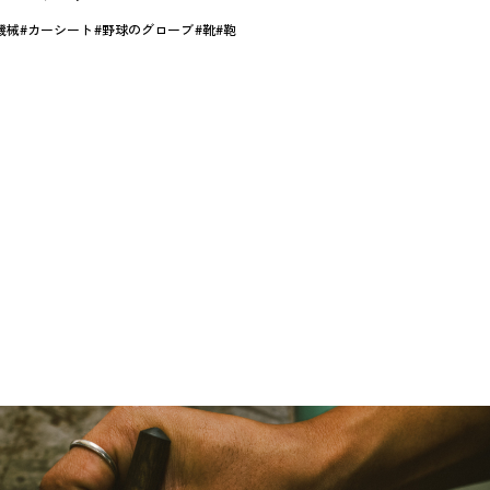
機械
カーシート
野球のグローブ
靴
鞄