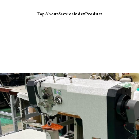
Top
About
Service
Index
Product