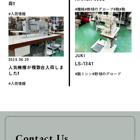
荷❗️
機械
野球のグローブ
靴
鞄
入荷情報
JUKI
2024.06.29
LS-1341
人気機種が複数台入荷しま
した❗️
腕ミシン
野球のグローブ
入荷情報
Contact Us