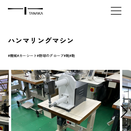
ミシン販売（新品）
ミシン販売（中古）
アタッチメント販
Index
Product
Contact
ハンマリングマシン
機械
カーシート
野球のグローブ
靴
鞄