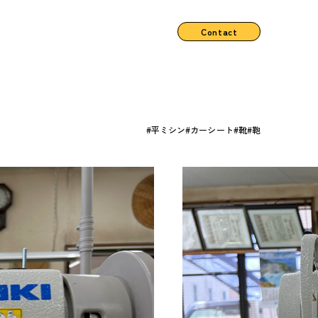
Contact
平ミシン
カーシート
靴
鞄