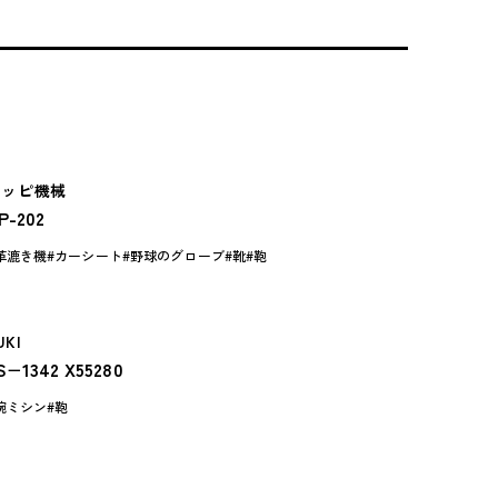
ニッピ機械
P-202
革漉き機
カーシート
野球のグローブ
靴
鞄
UKI
S−1342 X55280
腕ミシン
鞄