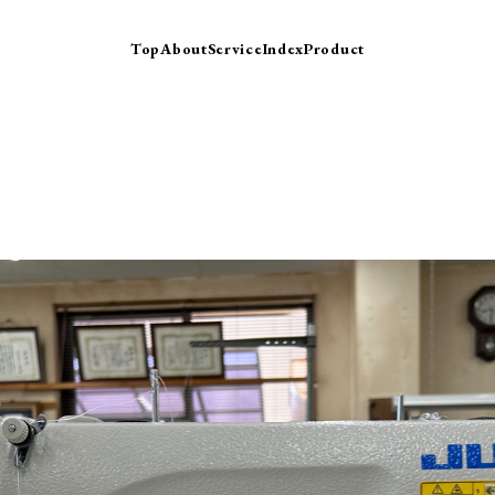
Top
About
Service
Index
Product