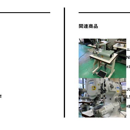
関連商品
N
J
L
️