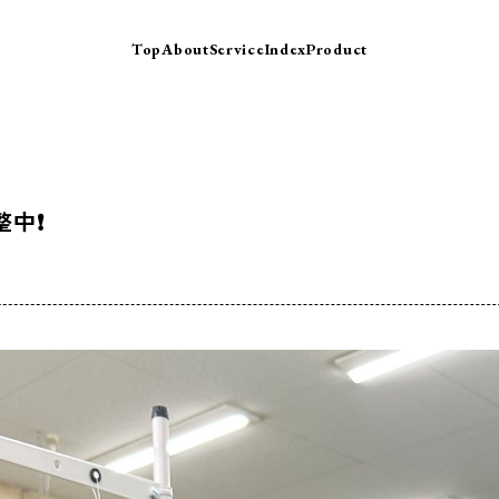
Top
About
Service
Index
Product
整中❗️