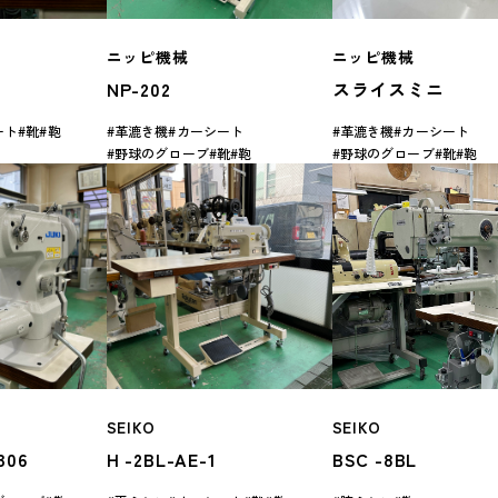
ニッピ機械
ニッピ機械
NP-202
スライスミニ
ート
靴
鞄
革漉き機
カーシート
革漉き機
カーシート
野球のグローブ
靴
鞄
野球のグローブ
靴
鞄
SEIKO
SEIKO
306
H -2BL-AE-1
BSC -8BL