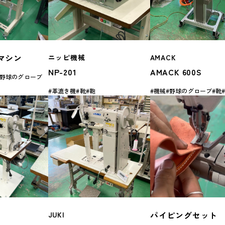
マシン
ニッピ機械
AMACK
NP-201
AMACK 600S
野球のグローブ
革漉き機
靴
鞄
機械
野球のグローブ
靴
パイピングセット
JUKI