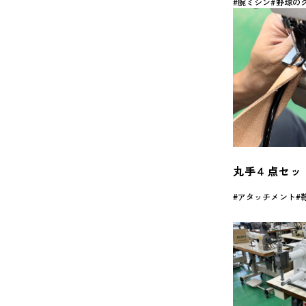
腕ミシン
野球の
丸手４点セ
アタッチメント