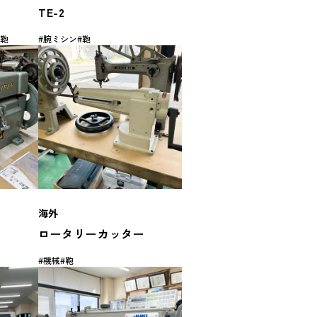
TE-2
鞄
腕ミシン
鞄
海外
ロータリーカッター
機械
鞄