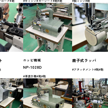
グローブ
鞄
平ミシン
カーシート
靴
鞄
腕ミシン
鞄
ット
鹿子式ラッパ
ニッピ機械
NP-1028D
鞄
アタッチメント
靴
鞄
革漉き機
靴
鞄