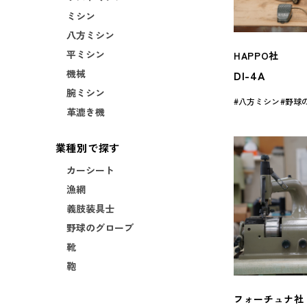
ミシン
八方ミシン
平ミシン
HAPPO社
機械
DI-4A
腕ミシン
八方ミシン
野球
革漉き機
業種別で探す
カーシート
漁網
義肢装具士
野球のグローブ
靴
鞄
フォーチュナ社