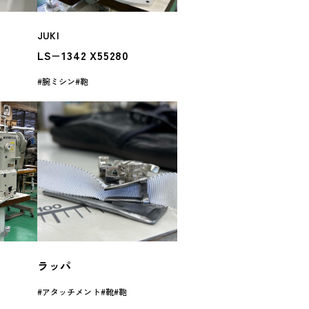
JUKI
LS−1342 X55280
腕ミシン
鞄
ラッパ
アタッチメント
靴
鞄