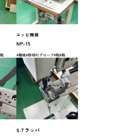
ニッピ機械
NP-15
鞄
機械
野球のグローブ
靴
鞄
S.Tラッパ