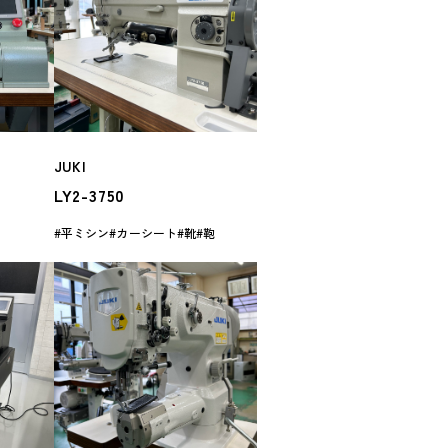
JUKI
LY2-3750
平ミシン
カーシート
靴
鞄