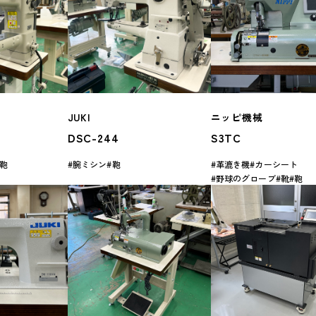
JUKI
ニッピ機械
DSC-244
S3TC
鞄
腕ミシン
鞄
革漉き機
カーシート
野球のグローブ
靴
鞄