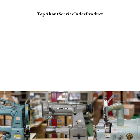
Top
About
Service
Index
Product