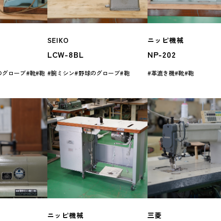
SEIKO
ニッピ機械
LCW-8BL
NP-202
のグローブ
靴
鞄
腕ミシン
野球のグローブ
鞄
革漉き機
靴
鞄
ニッピ機械
三菱