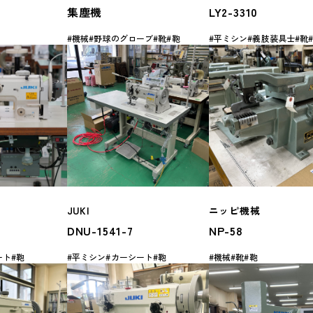
集塵機
LY2-3310
機械
野球のグローブ
靴
鞄
平ミシン
義肢装具士
靴
JUKI
ニッピ機械
DNU-1541-7
NP-58
ート
鞄
平ミシン
カーシート
鞄
機械
靴
鞄