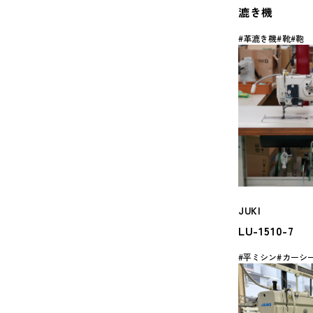
漉き機
革漉き機
靴
鞄
JUKI
LU-1510-7
平ミシン
カーシ