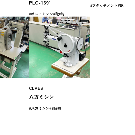
PLC-1691
アタッチメント
鞄
ポストミシン
靴
鞄
CLAES
八方ミシン
八方ミシン
靴
鞄